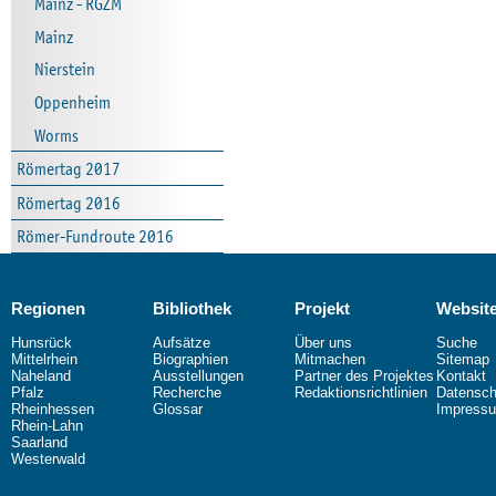
Mainz - RGZM
Mainz
Nierstein
Oppenheim
Worms
Römertag 2017
Römertag 2016
Römer-Fundroute 2016
Regionen
Bibliothek
Projekt
Websit
Hunsrück
Aufsätze
Über uns
Suche
Mittelrhein
Biographien
Mitmachen
Sitemap
Naheland
Ausstellungen
Partner des Projektes
Kontakt
Pfalz
Recherche
Redaktionsrichtlinien
Datensch
Rheinhessen
Glossar
Impress
Rhein-Lahn
Saarland
Westerwald