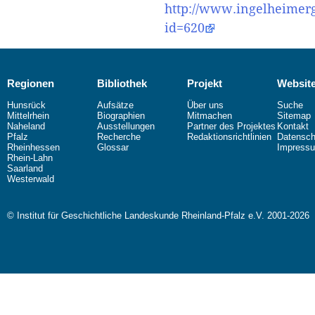
http://www.ingelheimerg
id=620
Regionen
Bibliothek
Projekt
Websit
Hunsrück
Aufsätze
Über uns
Suche
Mittelrhein
Biographien
Mitmachen
Sitemap
Naheland
Ausstellungen
Partner des Projektes
Kontakt
Pfalz
Recherche
Redaktionsrichtlinien
Datensch
Rheinhessen
Glossar
Impress
Rhein-Lahn
Saarland
Westerwald
© Institut für Geschichtliche Landeskunde Rheinland-Pfalz e.V. 2001-2026