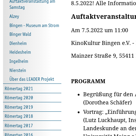
Auftaktveranstaltung am
8.5.2022! Alle Informatio
Samstag
Auftaktveranstaltu
Alzey
Bingen - Museum am Strom
Am 7.5.2022 um 11:00
Binger Wald
KinoKultur Bingen e.V. -
Dienheim
Heidesheim
Mainzer Straße 9, 5541
Ingelheim
Nierstein
Über das LEADER Projekt
PROGRAMM
Römertag 2021
Begrüßung für den 
Römertag 2020
(Dorothea Schäfer)
Römertag 2019
Vortrag: „Einführu
Römertag 2018
(Lutz Luckhaupt, Ins
Römertag 2017
Landeskunde an der
Römertag 2016